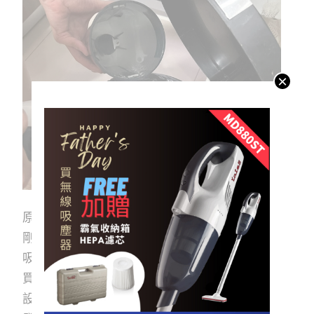
×
原本用的是有線吸塵器，真的好笨重,也壞掉了，
剛好看亞堤斯MD-880S無線吸塵器，評估重量和
吸力,還有外型輕巧,集塵盒也很好清洗,就決定購
買,使用後真的不失所望，吸力超強 吸頭很輕巧的
設計,到處都能吸，還能更換吸頭來吸床墊、沙