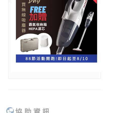
1.保固將於購買日開始生效，請妥善保留交貨/
購買證明。
2.即使為保固期間內，需用郵寄或托運方式寄回
維修時其郵資或運費請購買者自理。
3.維修時所更換之零件，將由本公司回收採取適
當處理。
4.維修或更換仍在保固期間的YATES產品並不
會延長保固的時間。
5.過保之產品無論有產生修理費用將酌收工本費
500元，如有更換零件產生維修費無須收工本
費。
協 助 資 訊