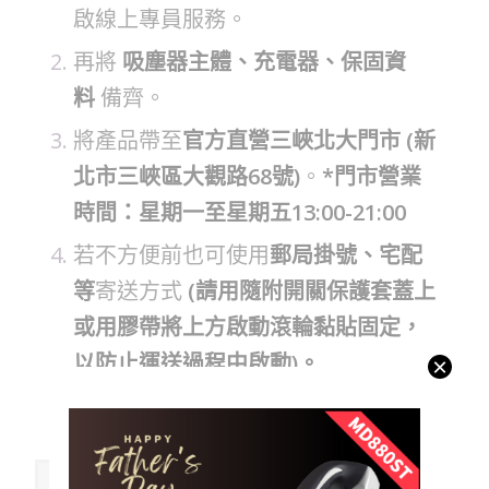
啟線上專員服務。
再將
吸塵器主體、充電器、保固資
料
備齊。
將產品帶至
官方直營三峽北大門市 (新
北市三峽區大觀路68號)
。
*門市營業
時間：星期一至星期五13:00-21:00
若不方便前也可使用
郵局掛號、宅配
等
寄送方式
(請用隨附開關保護套蓋上
或用膠帶將上方啟動滾輪黏貼固定，
以防止運送過程中啟動)。
×
我們收到產品後會再跟您電話聯繫。
Yates產品保固須知