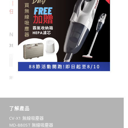
【請注意】鑑賞期並非試用期，此商品不提供
任何試用
500
400
原
目
NT$
NT$
始
前
38 件庫存
價
價
格：
格：
NT$500。
NT$400。
加入購物車
貨號:
880hepa01-1-2
分類:
清潔配件系列
了解產品
CV-X1 無線吸塵器
MD-880ST 無線吸塵器